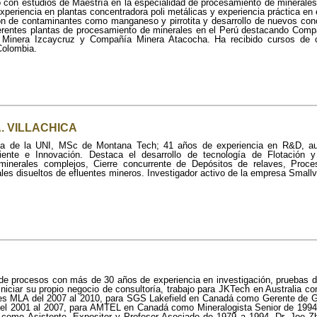
o con estudios de Maestría en la especialidad de procesamiento de minerale
xperiencia en plantas concentradora poli metálicas y experiencia práctica en 
ión de contaminantes como manganeso y pirrotita y desarrollo de nuevos co
rentes plantas de procesamiento de minerales en el Perú destacando Comp
 Minera Izcaycruz y Compañía Minera Atacocha. Ha recibido cursos de c
Colombia.
. VILLACHICA
sta de la UNI, MSc de Montana Tech; 41 años de experiencia en R&D, au
ente e Innovación. Destaca el desarrollo de tecnología de Flotación y 
inerales complejos, Cierre concurrente de Depósitos de relaves, Pr
es disueltos de efluentes mineros. Investigador activo de la empresa Smallvil
de procesos con más de 30 años de experiencia en investigación, pruebas de 
iniciar su propio negocio de consultoría, trabajo para JKTech en Australia 
es MLA del 2007 al 2010, para SGS Lakefield en Canadá como Gerente de G
el 2001 al 2007, para AMTEL en Canadá como Mineralogista Senior de 1994 a
 como Asistente, Expositor y Profesor Asociado de 1979 a 1994. Dr. Joe Z