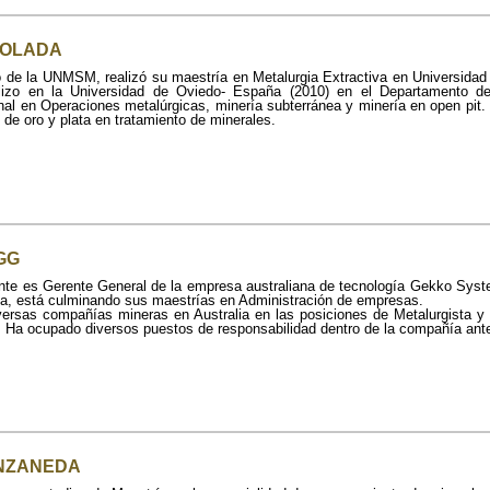
EMOLADA
o de la UNMSM, realizó su maestría en Metalurgia Extractiva en Universidad
alizo en la Universidad de Oviedo- España (2010) en el Departamento 
nal en Operaciones metalúrgicas, minería subterránea y minería en open pit.
 de oro y plata en tratamiento de minerales.
IGG
nte es Gerente General de la empresa australiana de tecnología Gekko Syst
lia, está culminando sus maestrías en Administración de empresas.
iversas compañías mineras en Australia en las posiciones de Metalurgista y
 Ha ocupado diversos puestos de responsabilidad dentro de la compañía an
ANZANEDA