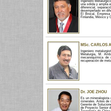
Ingeniero Metalúrgic
una sólida y amplia e
diferencial, separac
desempeñado en dife
El Brocal, Empresa
Finlandia, México y 
MSc. CARLOS A
Ingeniero metalurgi
Metalurgia, M. Ambi
mecanoquímica de m
recuperación de metal
Dr. JOE ZHOU
Es un mineralogista 
minerales. Antes de 
Gerente de Solucion
de Proyecto Senior d
Tecnología de China