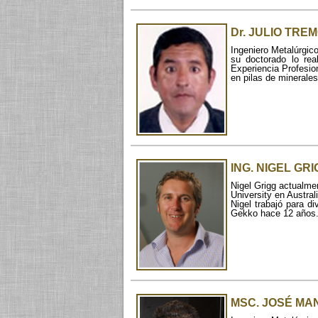
Dr. JULIO TR
Ingeniero Metalúrgic
su doctorado lo re
Experiencia Profesio
en pilas de minerales
ING. NIGEL GR
Nigel Grigg actualme
University en Austra
Nigel trabajó para d
Gekko hace 12 años.
MSC. JOSÉ M