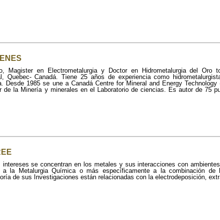
HENES
co, Magister en Electrometalurgia y Doctor en Hidrometalurgia del Oro t
al, Quebec- Canadá. Tiene 25 años de experiencia como hidrometalurgi
ta. Desde 1985 se une a Canadá Centre for Mineral and Energy Technology
r de la Minería y minerales en el Laboratorio de ciencias. Es autor de 75 
REE
s intereses se concentran en los metales y sus interacciones con ambientes
e a la Metalurgia Química o más específicamente a la combinación de la
ría de sus Investigaciones están relacionadas con la electrodeposición, extr