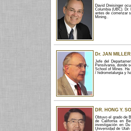
David Dreisinger ocup
Columbia (UBC). Dr. 
antes de comenzar su
Mining..
Dr. JAN MILLER
Jefe del Departamen
Pensilvania, donde s
School of Mines. Ha 
/ hidrometalurgia y h
DR. HONG Y. S
Obtuvo el grado de B
de California en B
investigación en Du
Universidad de Utah 