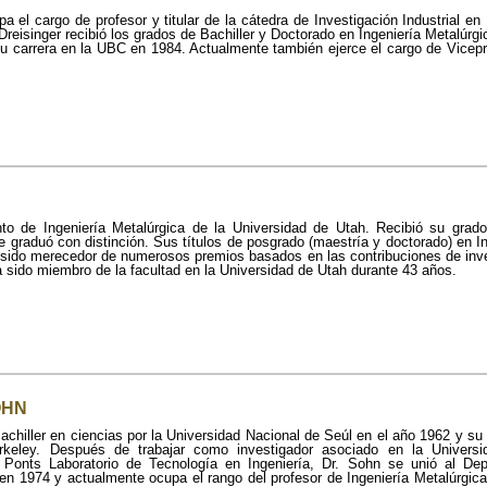
a el cargo de profesor y titular de la cátedra de Investigación Industrial en
Dreisinger recibió los grados de Bachiller y Doctorado en Ingeniería Metalúrg
 carrera en la UBC en 1984. Actualmente también ejerce el cargo de Vicepr
to de Ingeniería Metalúrgica de la Universidad de Utah. Recibió su grado
e graduó con distinción. Sus títulos de posgrado (maestría y doctorado) en I
sido merecedor de numerosos premios basados en las contribuciones de inve
a sido miembro de la facultad en la Universidad de Utah durante 43 años.
OHN
achiller en ciencias por la Universidad Nacional de Seúl en el año 1962 y su
erkeley. Después de trabajar como investigador asociado en la Univer
 Ponts Laboratorio de Tecnología en Ingeniería, Dr. Sohn se unió al Dep
en 1974 y actualmente ocupa el rango del profesor de Ingeniería Metalúrgica