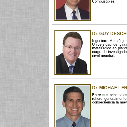
Combustibles.
Dr. GUY DESC
Ingeniero Metalúrgi
Universidad de Lav
metalúrgico en plan
cargo de investigado
nivel mundial.
Dr. MICHAEL F
Entre sus principale
refiere generalment
consecuencia la mayo