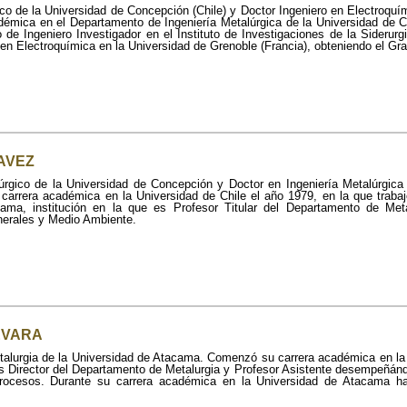
ico de la Universidad de Concepción (Chile) y Doctor Ingeniero en Electroquí
adémica en el Departamento de Ingeniería Metalúrgica de la Universidad de C
 de Ingeniero Investigador en el Instituto de Investigaciones de la Siderur
 en Electroquímica en la Universidad de Grenoble (Francia), obteniendo el Gr
PAVEZ
lúrgico de la Universidad de Concepción y Doctor en Ingeniería Metalúrgic
 carrera académica en la Universidad de Chile el año 1979, en la que traba
ama, institución en la que es Profesor Titular del Departamento de Me
nerales y Medio Ambiente.
EVARA
etalurgia de la Universidad de Atacama. Comenzó su carrera académica en l
s Director del Departamento de Metalurgia y Profesor Asistente desempeñán
rocesos. Durante su carrera académica en la Universidad de Atacama ha