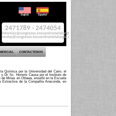
English
Español
2471789 - 2474054
informes@congresos.encuentrometalurgia.com
ventas@congresos.encuentrometalurgia.com
OMERCIAL
CONTACTENOS
a Química por la Universidad del Cairo, el
y Dr. Sc. Honoris Causa por el Instituto de
e de Minas en Ottawa, enseñó en la Escuela
a Extractiva de la Compañía Anaconda, en