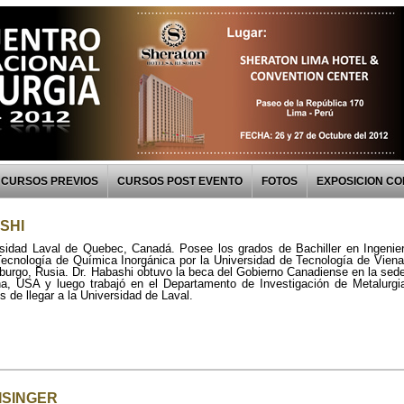
CURSOS PREVIOS
CURSOS POST EVENTO
FOTOS
EXPOSICION C
ASHI
sidad Laval de Quebec, Canadá. Posee los grados de Bachiller en Ingenierí
ecnología de Química Inorgánica por la Universidad de Tecnología de Viena 
urgo, Rusia. Dr. Habashi obtuvo la beca del Gobierno Canadiense en la sed
, USA y luego trabajó en el Departamento de Investigación de Metalurgi
 de llegar a la Universidad de Laval.
ISINGER