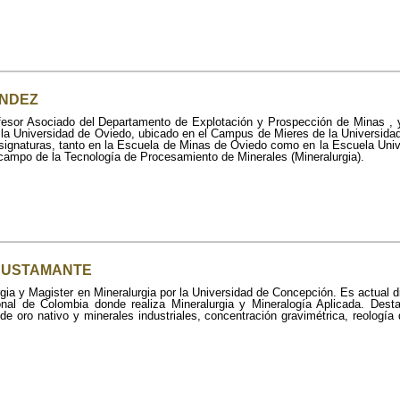
ENDEZ
ofesor Asociado del Departamento de Explotación y Prospección de Minas , 
e la Universidad de Oviedo, ubicado en el Campus de Mieres de la Universid
signaturas, tanto en la Escuela de Minas de Oviedo como en la Escuela Unive
campo de la Tecnología de Procesamiento de Minerales (Mineralurgia).
 BUSTAMANTE
gia y Magister en Mineralurgia por la Universidad de Concepción. Es actual
onal de Colombia donde realiza Mineralurgia y Mineralogía Aplicada. Dest
de oro nativo y minerales industriales, concentración gravimétrica, reologí