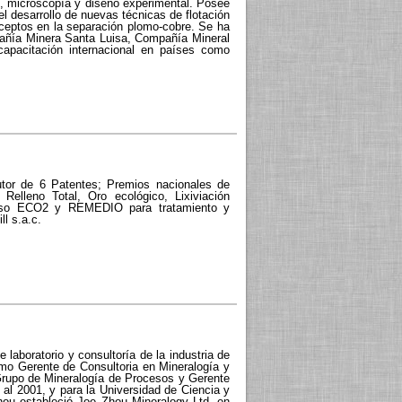
s, microscopía y diseño experimental. Posee
el desarrollo de nuevas técnicas de flotación
nceptos en la separación plomo-cobre. Se ha
añía Minera Santa Luisa, Compañía Mineral
apacitación internacional en países como
tor de 6 Patentes; Premios nacionales de
Relleno Total, Oro ecológico, Lixiviación
oceso ECO2 y REMEDIO para tratamiento y
l s.a.c.
laboratorio y consultoría de la industria de
como Gerente de Consultoria en Mineralogía y
rupo de Mineralogía de Procesos y Gerente
l 2001, y para la Universidad de Ciencia y
hou estableció Joe Zhou Mineralogy Ltd. en