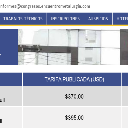
rmes@congresos.encuentrometalurgia.com
TRABAJOS TÉCNICOS
INSCRIPCIONES
AUSPICIOS
HOTE
TARIFA PUBLICADA (USD)
$370.00
ll
$395.00
l